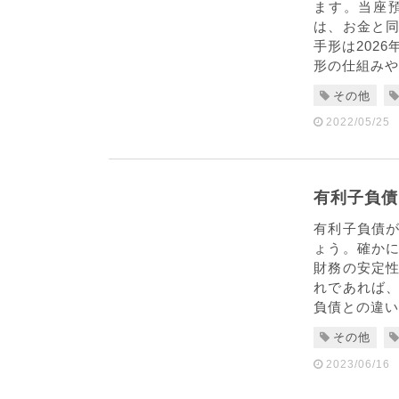
ます。当座
は、お金と
手形は202
形の仕組みや
その他
2022/05/25
有利子負債
有利子負債
ょう。確か
財務の安定
れであれば
負債との違い
その他
2023/06/16