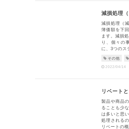
減損処理（
減損処理（
簿価額を下
ます。減損処
り、個々の
に、3つのス
その他
2022/04/14
リベートと
製品や商品
ることも少
は多いと思
処理される
リベートの概