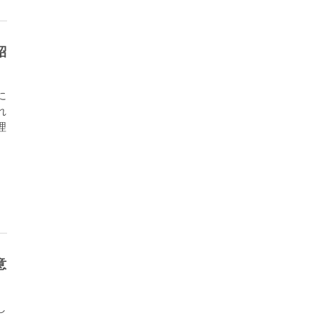
紹
に
れ
理
。
意
し