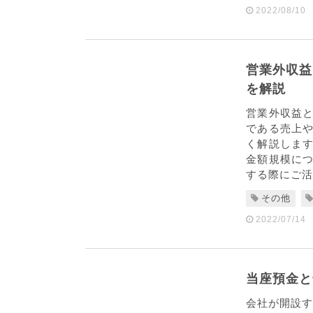
2022/08/10
営業外収益
を解説
営業外収益
である売上
く解説しま
金額規模に
する際にご活用
その他
2022/07/14
当座預金と
会社が開設す