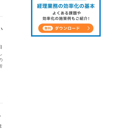
い
目
し
の
析
ト
ま