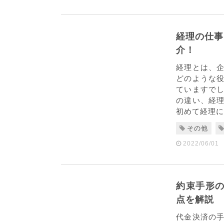
経理の仕事
介！
経理とは、
どのような
ていますで
の違い、経
初めて経理に
その他
2022/06/01
約束手形の
点を解説
代金決済の