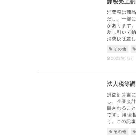
課税売上割
消費税は商
だし、一部
があります
差し引いて
消費税は差し
その他
2022/08/17
法人税等調
損益計算書
し、企業会
目されるこ
です。経理
う。この記事
その他