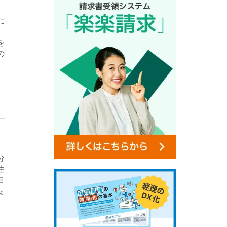
た
）
を
の
分
注
目
ょ