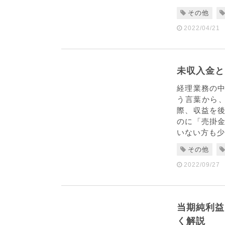
その他
2022/04/21
未収入金と
経理業務の
う言葉から
際、収益を
のに「売掛
いない方も少
その他
2022/09/27
当期純利益
く解説