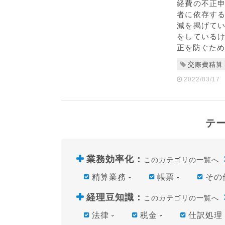
経費の不正
者に依存す
減を掲げて
をしている
正を防ぐため
交際費精算
2022/03/17
テ
業務効率化
：
このカテゴリの一覧へ
精算業務
帳票
その
経理豆知識
：
このカテゴリの一覧へ
法律
税金
仕訳処理