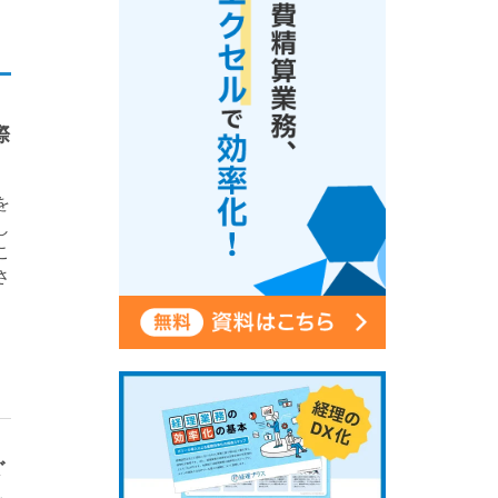
際
を
し
こ
さ
ぐ