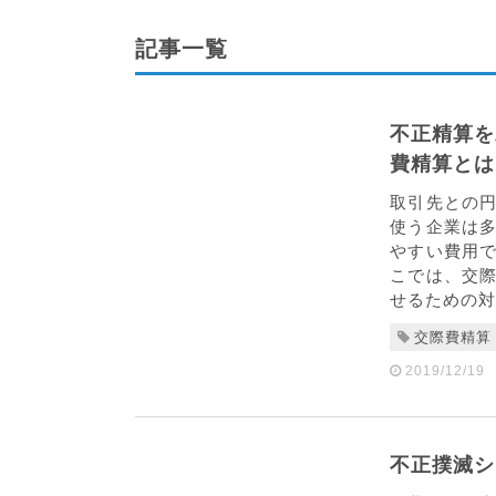
記事一覧
不正精算を
費精算とは
取引先との
使う企業は
やすい費用
こでは、交
せるための対
交際費精算
2019/12/19
不正撲滅シ