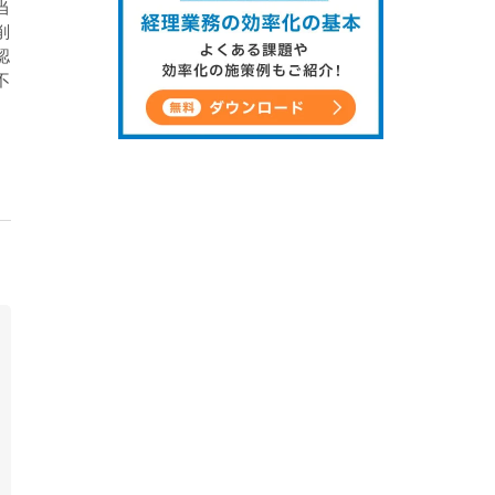
当
削
認
不