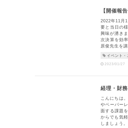
【開催報告
2022年1
要と当日の
興味が湧きま
次決算を効
原俊先生を講師
イベント・
2023/01/27
経理・財務
こんにちは。
やペーパー
面する課題
からでも気軽
しましょう。 