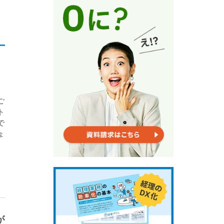
、
ご
ト
で
ょ
が