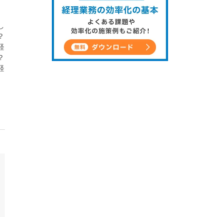
し
？
経
？
経