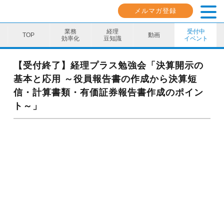
メルマガ登録
業務
経理
受付中
動画
効率化
豆知識
イベント
業務効率化
【受付終了】経理プラス勉強会「決算開示の
基本と応用 ～役員報告書の作成から決算短
経理豆知識
信・計算書類・有価証券報告書作成のポイン
キャリア・スキル
ト～」
イベント・セミナー
動画コンテンツ
ダウンロード資料
電子帳簿保存法資料
インボイス資料