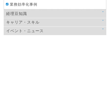
業務効率化事例
経理豆知識
キャリア・スキル
法律
イベント・ニュース
スキルアップ
税金
ニュース
教育
仕訳処理・会計処理
イベント・ニュース
おすすめ経理本
財務・資金調達
決算
年末調整
その他