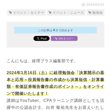
2024/03/15
イベント・セミナー
イベント・ニュース
勉強会
4
この記事は
分で読めます
URLをコピー
こんにちは、経理プラス編集部です。
2024年3月16日（土）に経理勉強会「決算開示の基
本と応用～役員報告書の作成から決算短信・計算書
類・有価証券報告書作成のポイント～」をオンライ
ンで開催いたします！
講師はYouTuber、CPAラーニング講師としても活
躍中の公認会計士、白井 敬祐先生をお迎えいたし