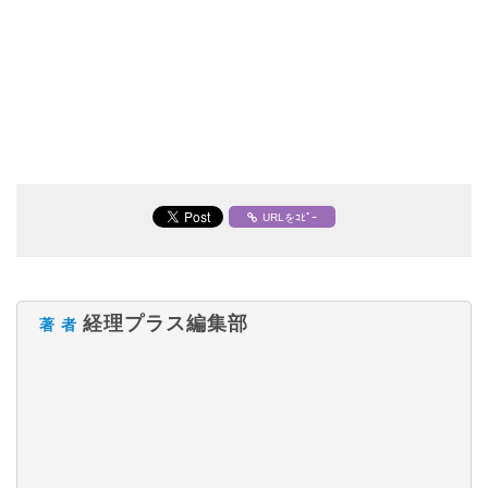
URLをｺﾋﾟｰ
経理プラス編集部
著 者