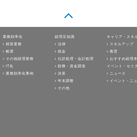
業務効率化
経理豆知識
キャリア・スキ
精算業務
法律
スキルアップ
帳票
税金
教育
その他経理業務
仕訳処理・会計処理
おすすめ経理
IT化
財務・資金調達
イベント・セミ
業務効率化事例
決算
ニュース
年末調整
イベント・ニ
その他