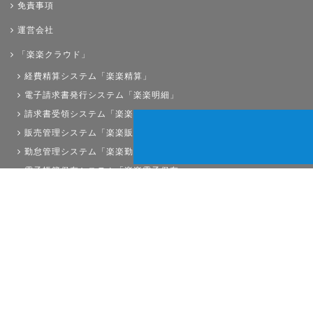
免責事項
運営会社
「楽楽クラウド」
経費精算システム「楽楽精算」
電子請求書発行システム「楽楽明細」
請求書受領システム「楽楽請求」
販売管理システム「楽楽販売」
勤怠管理システム「楽楽勤怠」
電子帳簿保存システム「楽楽電子保存」
債権管理システム「楽楽債権管理」
人事労務システム「楽楽人事労務」
サイトマップ
経理プラスは株式会社ラクスの登録商標です。