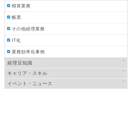
精算業務
帳票
その他経理業務
IT化
業務効率化事例
経理豆知識
キャリア・スキル
法律
イベント・ニュース
スキルアップ
税金
ニュース
教育
仕訳処理・会計処理
イベント・ニュース
おすすめ経理本
財務・資金調達
決算
年末調整