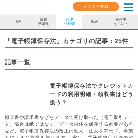
メルマガ登録
業務
経理
受付中
動画
効率化
豆知識
イベント
業務効率化
「電子帳簿保存法」カテゴリの記事：25件
経理豆知識
記事一覧
キャリア・スキル
イベント・セミナー
電子帳簿保存法でクレジットカ
動画コンテンツ
ードの利用明細・領収書はどう
扱う？
ダウンロード資料
領収書や請求書などをデータで受け取った（電子取引デー
電子帳簿保存法資料
タ）場合は紙ではなく、データ自体を保存する必要がある
など、電子帳簿保存法の改正は個人・法人を問わず、事業
インボイス資料
者に大きな影響を与えます。 実は、電子帳簿保存法の改