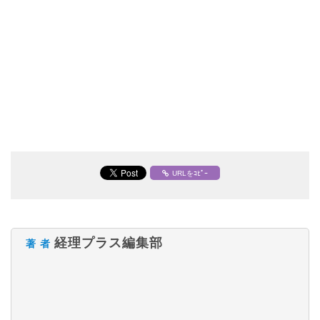
URLをｺﾋﾟｰ
経理プラス編集部
著 者