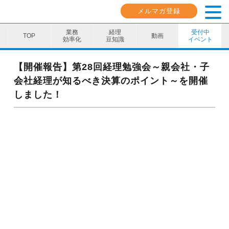
メルマガ登録
業務
経理
受付中
動画
効率化
豆知識
イベント
業務効率化
【開催報告】第28回経理勉強会～親会社・子
会社経理が知るべき決算のポイント～を開催
経理豆知識
しました！
キャリア・スキル
イベント・セミナー
動画コンテンツ
ダウンロード資料
電子帳簿保存法資料
インボイス資料