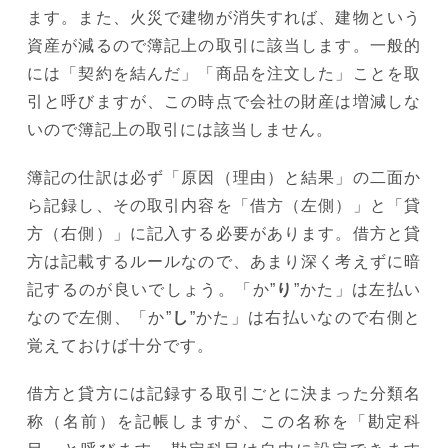
ます。また、火災で建物が消失すれば、建物という
資産が減るので簿記上の取引に該当します。一般的
には「契約を結んだ」「商品を注文した」ことを取
引と呼びますが、この時点で会社の財産は増減しな
いので簿記上の取引には該当しません。
簿記の仕訳は必ず「原因（理由）と結果」の二面か
ら記録し、その取引内容を「借方（左側）」と「貸
方（右側）」に記入する必要があります。借方と貸
方は記載するルールなので、あまり深く考えずに暗
記するのが良いでしょう。「か”
り
”かた」は左払い
なので左側、「か”
し
”かた」は右払いなので右側と
覚えておけば十分です。
借方と貸方には記録する取引ごとに決まった分類名
称（名前）を記帳しますが、この名称を「勘定科