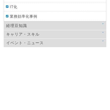
IT化
業務効率化事例
経理豆知識
キャリア・スキル
法律
イベント・ニュース
スキルアップ
税金
ニュース
教育
仕訳処理・会計処理
イベント・ニュース
おすすめ経理本
財務・資金調達
決算
年末調整
その他