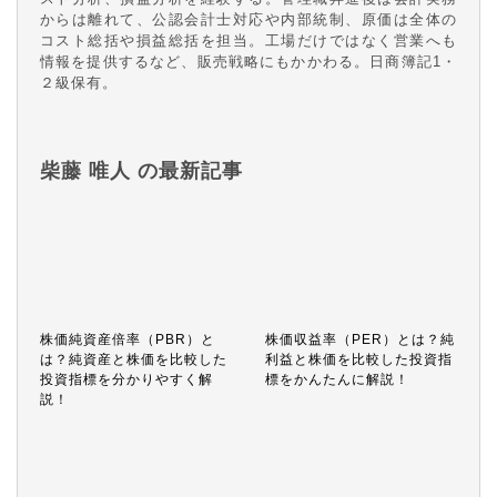
からは離れて、公認会計士対応や内部統制、原価は全体の
コスト総括や損益総括を担当。工場だけではなく営業へも
情報を提供するなど、販売戦略にもかかわる。日商簿記1・
２級保有。
柴藤 唯人 の最新記事
株価純資産倍率（PBR）と
株価収益率（PER）とは？純
は？純資産と株価を比較した
利益と株価を比較した投資指
投資指標を分かりやすく解
標をかんたんに解説！
説！