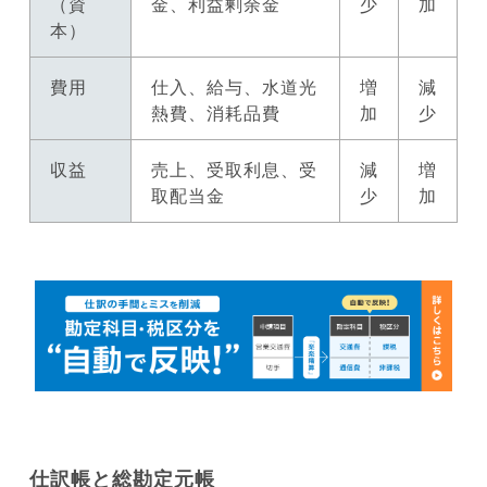
（資
金、利益剰余金
少
加
本）
費用
仕入、給与、水道光
増
減
熱費、消耗品費
加
少
収益
売上、受取利息、受
減
増
取配当金
少
加
仕訳帳と総勘定元帳