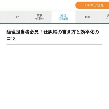
メルマガ登録
業務
経理
動画
効率化
豆知識
イ
業務効率化
経理担当者必見！仕訳帳の書き方と効率化の
コツ
経理豆知識
キャリア・スキル
イベント・セミナー
動画コンテンツ
ダウンロード資料
電子帳簿保存法資料
インボイス資料