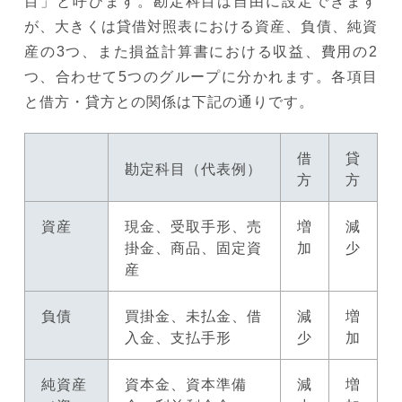
目」と呼びます。勘定科目は自由に設定できます
が、大きくは貸借対照表における資産、負債、純資
産の3つ、また損益計算書における収益、費用の2
つ、合わせて5つのグループに分かれます。各項目
と借方・貸方との関係は下記の通りです。
借
貸
勘定科目（代表例）
方
方
資産
現金、受取手形、売
増
減
掛金、商品、固定資
加
少
産
負債
買掛金、未払金、借
減
増
入金、支払手形
少
加
純資産
資本金、資本準備
減
増