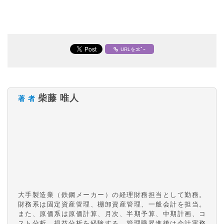
URLをｺﾋﾟｰ
柴藤 唯人
著 者
大手製造業（鉄鋼メーカー）の経理財務担当として勤務。
財務系は固定資産管理、棚卸資産管理、一般会計を担当。
また、原価系は原価計算、月次、半期予算、中期計画、コ
スト分析、損益分析を経験する。管理職昇進後は会計実務