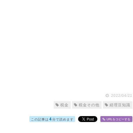
2022/04/21
税金
税金その他
経理豆知識
4
この記事は
分で読めます
URLをコピー
する