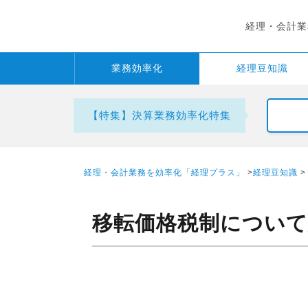
経理・会計業
業務
効率化
経理
豆知識
【特集】決算業務効率化特集
経理・会計業務を効率化「経理プラス」
>
経理豆知識
>
移転価格税制につい