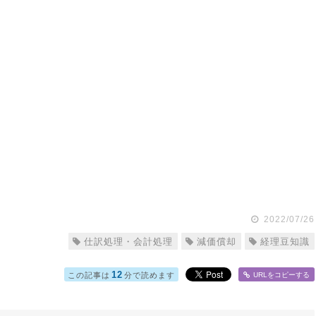
2022/07/26
仕訳処理・会計処理
減価償却
経理豆知識
12
この記事は
分で読めます
URLをコピー
する