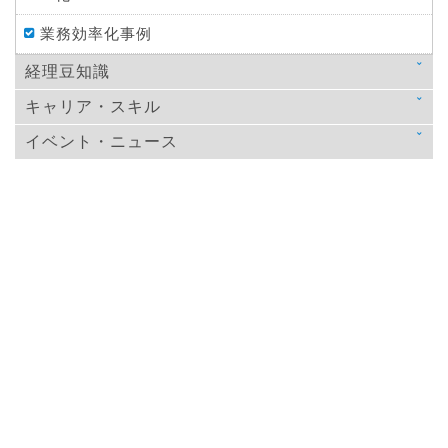
業務効率化事例
経理豆知識
キャリア・スキル
法律
イベント・ニュース
スキルアップ
税金
ニュース
教育
仕訳処理・会計処理
イベント・ニュース
おすすめ経理本
財務・資金調達
決算
年末調整
その他