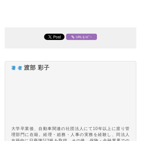
URLをｺﾋﾟｰ
渡部 彩子
著 者
大学卒業後、自動車関連の社団法人にて10年以上に渡り管
理部門に在籍。経理・総務・人事の実務を経験し、同法人
在籍中に日商簿記2級を取得。その後、保険・金融業界での