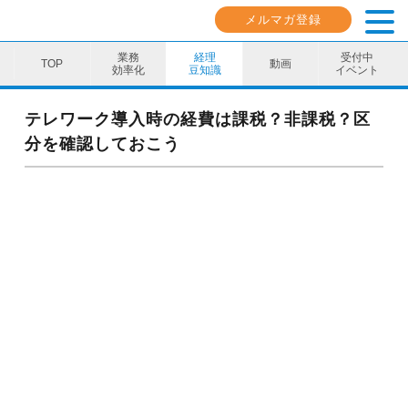
メルマガ登録
業務
経理
受付中
動画
効率化
豆知識
イベント
業務効率化
テレワーク導入時の経費は課税？非課税？区
分を確認しておこう
経理豆知識
キャリア・スキル
イベント・セミナー
動画コンテンツ
ダウンロード資料
電子帳簿保存法資料
インボイス資料