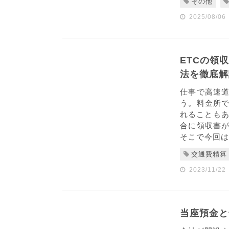
その他
2025/08/06
ETCの領
法を徹底解
仕事で高速道
う。料金所
れることもあ
合に領収書
そこで今回は、
交通費精算
2023/11/22
当座預金と