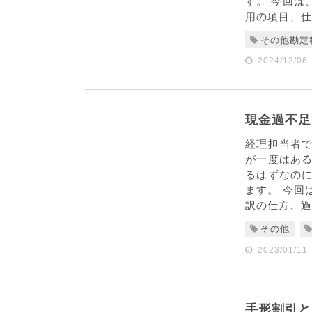
す。 今回は
用の項目、仕
その他勘定
2024/12/06
現金過不足
経理担当者
が一度はあ
るはずなの
ます。 今回
訳の仕方、過
その他
2023/01/11
手形割引と