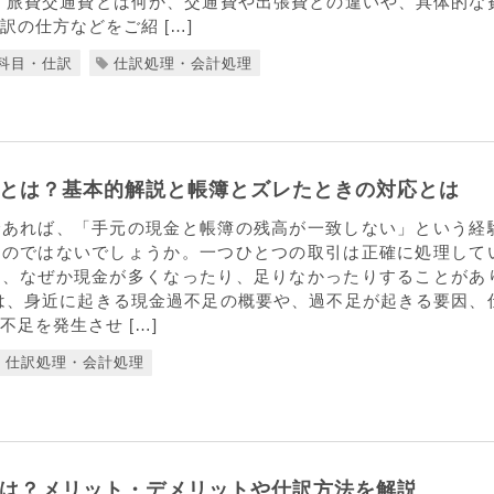
、旅費交通費とは何か、交通費や出張費との違いや、具体的な
訳の仕方などをご紹 […]
科目・仕訳
仕訳処理・会計処理
とは？基本的解説と帳簿とズレたときの対応とは
であれば、「手元の現金と帳簿の残高が一致しない」という経
るのではないでしょうか。一つひとつの取引は正確に処理して
に、なぜか現金が多くなったり、足りなかったりすることがあ
は、身近に起きる現金過不足の概要や、過不足が起きる要因、
不足を発生させ […]
仕訳処理・会計処理
は？メリット・デメリットや仕訳方法を解説