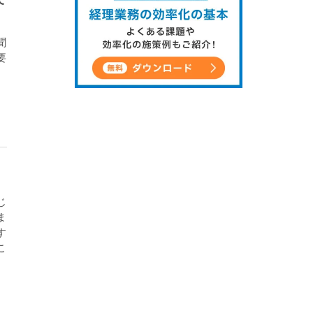
聞
要
じ
ま
す
こ