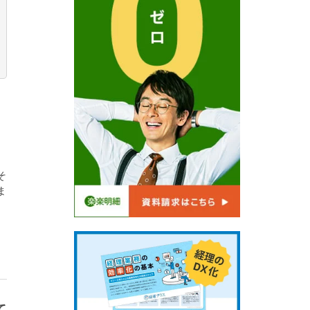
。
そ
ま
て