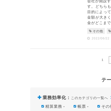
会社が開設す
す。どちら
目的によって
金額が大き
金がどこまで
その他
2022/06/22
1
テ
業務効率化
：
このカテゴリの一覧へ
精算業務
帳票
その