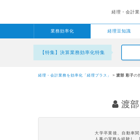
経理・会計業
業務
効率化
経理
豆知識
【特集】決算業務効率化特集
経理・会計業務を効率化「経理プラス」
>
渡部 彩子
の
渡部
大学卒業後、自動車関
人事の実務を経験し、