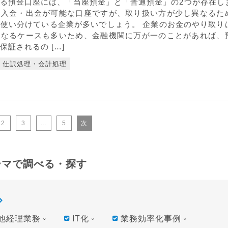
る預金口座には、「当座預金」と「普通預金」の2つが存在し
も入金・出金が可能な口座ですが、取り扱い方が少し異なるた
使い分けている企業が多いでしょう。 企業のお金のやり取り
くなるケースも多いため、金融機関に万が一のことがあれば、
保証されるの […]
仕訳処理・会計処理
2
3
…
5
次
ーマで調べる・探す
他経理業務
IT化
業務効率化事例