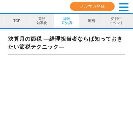
メルマガ登録
業務
経理
受付中
動画
効率化
豆知識
イベント
業務効率化
決算月の節税 ―経理担当者ならば知っておき
たい節税テクニック―
経理豆知識
キャリア・スキル
イベント・セミナー
動画コンテンツ
ダウンロード資料
電子帳簿保存法資料
インボイス資料