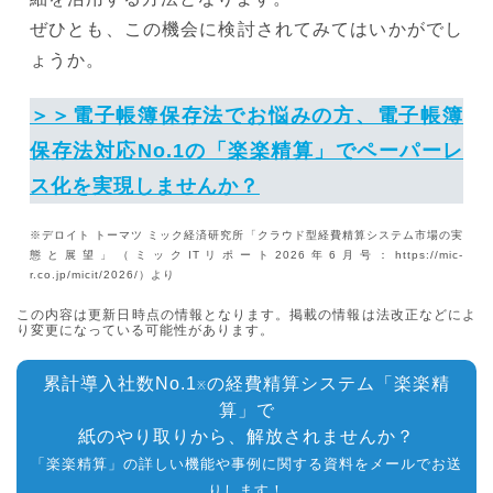
ぜひとも、この機会に検討されてみてはいかがでし
ょうか。
＞＞電子帳簿保存法でお悩みの方、電子帳簿
保存法対応No.1の「楽楽精算」でペーパーレ
ス化を実現しませんか？
※デロイト トーマツ ミック経済研究所「クラウド型経費精算システム市場の実
態と展望」（ミックITリポート2026年6月号：https://mic-
r.co.jp/micit/2026/）より
この内容は更新日時点の情報となります。掲載の情報は法改正などによ
り変更になっている可能性があります。
累計導入社数No.1
の経費精算システム「楽楽精
※
算」で
紙のやり取りから、解放されませんか？
「楽楽精算」の詳しい機能や事例に関する資料をメールでお送
りします！