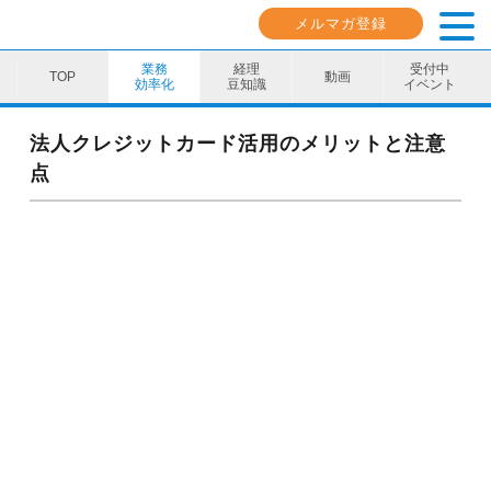
メルマガ登録
業務
経理
受付中
動画
効率化
豆知識
イベント
業務効率化
法人クレジットカード活用のメリットと注意
点
経理豆知識
キャリア・スキル
イベント・セミナー
動画コンテンツ
ダウンロード資料
電子帳簿保存法資料
インボイス資料