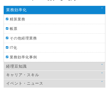
業務効率化
精算業務
帳票
その他経理業務
IT化
業務効率化事例
経理豆知識
キャリア・スキル
法律
イベント・ニュース
スキルアップ
税金
ニュース
教育
仕訳処理・会計処理
イベント・ニュース
おすすめ経理本
財務・資金調達