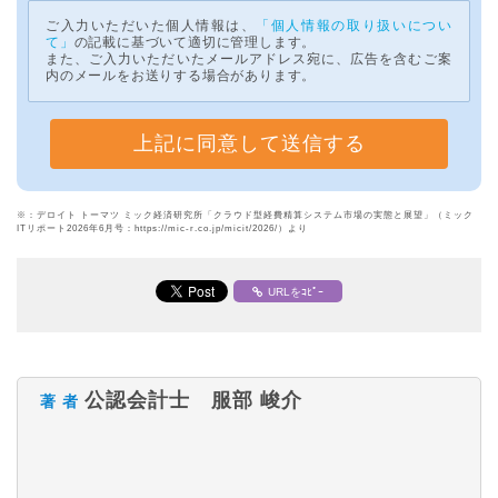
ご入力いただいた個人情報は、
「個人情報の取り扱いについ
て」
の記載に基づいて適切に管理します。
また、ご入力いただいたメールアドレス宛に、広告を含むご案
内のメールをお送りする場合があります。
※：デロイト トーマツ ミック経済研究所「クラウド型経費精算システム市場の実態と展望」（ミック
ITリポート2026年6月号：https://mic-r.co.jp/micit/2026/）より
URLをｺﾋﾟｰ
公認会計士 服部 峻介
著 者