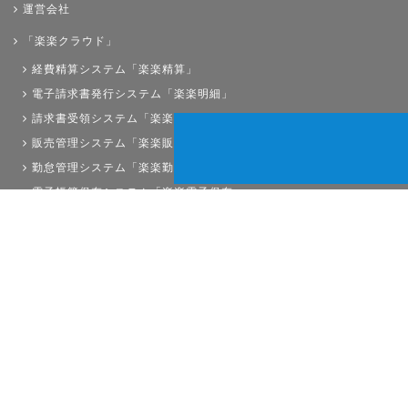
運営会社
「楽楽クラウド」
経費精算システム「楽楽精算」
電子請求書発行システム「楽楽明細」
請求書受領システム「楽楽請求」
販売管理システム「楽楽販売」
勤怠管理システム「楽楽勤怠」
電子帳簿保存システム「楽楽電子保存」
債権管理システム「楽楽債権管理」
人事労務システム「楽楽人事労務」
サイトマップ
経理プラスは株式会社ラクスの登録商標です。
Copyright©RAKUS Co.,Ltd. All Right Reserved.