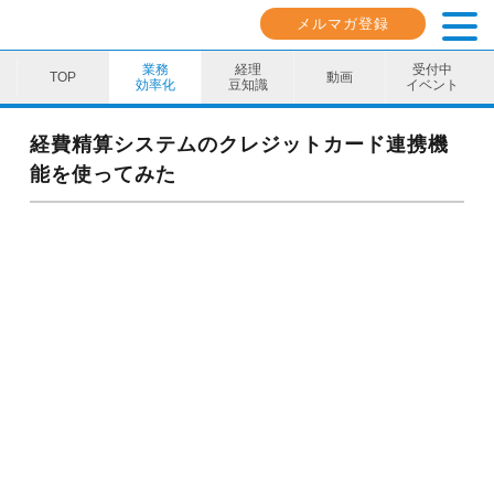
メルマガ登録
業務
経理
受付中
動画
効率化
豆知識
イベント
業務効率化
経費精算システムのクレジットカード連携機
能を使ってみた
経理豆知識
キャリア・スキル
イベント・セミナー
動画コンテンツ
ダウンロード資料
電子帳簿保存法資料
インボイス資料