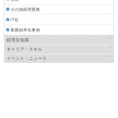
その他経理業務
IT化
業務効率化事例
経理豆知識
キャリア・スキル
法律
イベント・ニュース
スキルアップ
税金
ニュース
教育
仕訳処理・会計処理
イベント・ニュース
おすすめ経理本
財務・資金調達
決算
年末調整
その他