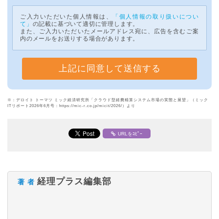
ご入力いただいた個人情報は、
「個人情報の取り扱いについ
て」
の記載に基づいて適切に管理します。
また、ご入力いただいたメールアドレス宛に、広告を含むご案
内のメールをお送りする場合があります。
※：デロイト トーマツ ミック経済研究所「クラウド型経費精算システム市場の実態と展望」（ミック
ITリポート2026年6月号：https://mic-r.co.jp/micit/2026/）より
URLをｺﾋﾟｰ
経理プラス編集部
著 者