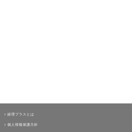
イベント・ニュース
おすすめ経理本
財務・資金調達
決算
年末調整
その他
経理プラスとは
個人情報保護方針