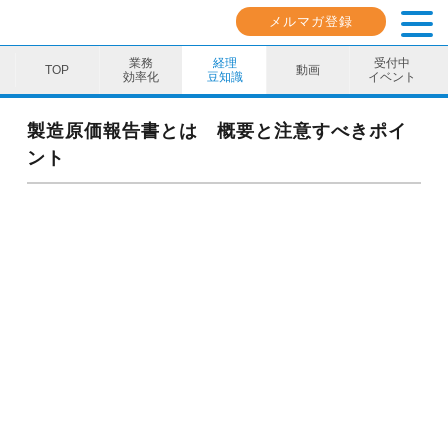
メルマガ登録
業務
経理
受付中
動画
効率化
豆知識
イベント
業務効率化
製造原価報告書とは 概要と注意すべきポイ
ント
経理豆知識
キャリア・スキル
イベント・セミナー
動画コンテンツ
ダウンロード資料
電子帳簿保存法資料
インボイス資料