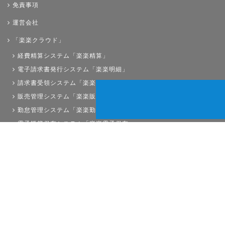
免責事項
運営会社
「楽楽クラウド」
経費精算システム「楽楽精算」
電子請求書発行システム「楽楽明細」
請求書受領システム「楽楽請求」
販売管理システム「楽楽販売」
勤怠管理システム「楽楽勤怠」
電子帳簿保存システム「楽楽電子保存」
債権管理システム「楽楽債権管理」
人事労務システム「楽楽人事労務」
サイトマップ
経理プラスは株式会社ラクスの登録商標です。