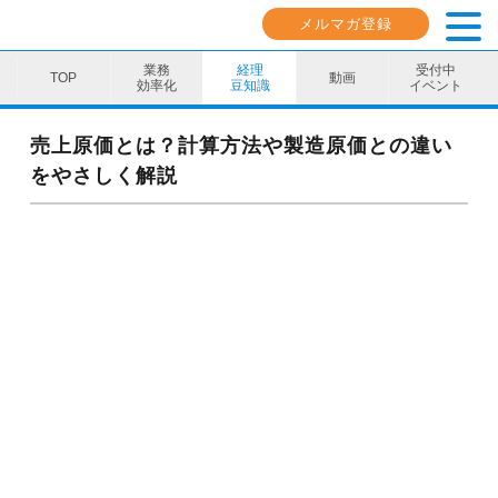
メルマガ登録
業務
経理
受付中
動画
効率化
豆知識
イベント
業務効率化
売上原価とは？計算方法や製造原価との違い
をやさしく解説
経理豆知識
キャリア・スキル
イベント・セミナー
動画コンテンツ
ダウンロード資料
電子帳簿保存法資料
インボイス資料