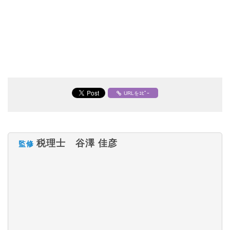
URLをｺﾋﾟｰ
税理士 谷澤 佳彦
監修