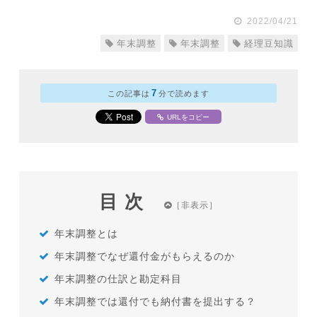
2022/04/21
年末調整
年末調整
経理豆知識
7
この記事は
分で読めます
URLをコピー
目次
年末調整とは
年末調整でなぜ還付金がもらえるのか
年末調整の仕訳と勘定科目
年末調整では還付でも納付書を提出する？