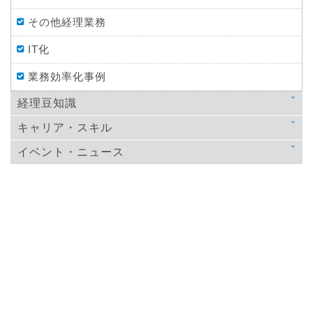
その他経理業務
IT化
業務効率化事例
経理豆知識
キャリア・スキル
法律
イベント・ニュース
スキルアップ
税金
ニュース
教育
仕訳処理・会計処理
イベント・ニュース
おすすめ経理本
財務・資金調達
決算
年末調整
その他