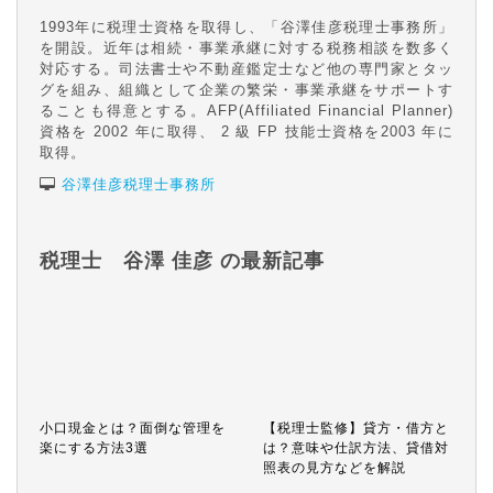
1993年に税理士資格を取得し、「谷澤佳彦税理士事務所」
を開設。近年は相続・事業承継に対する税務相談を数多く
対応する。司法書士や不動産鑑定士など他の専門家とタッ
グを組み、組織として企業の繁栄・事業承継をサポートす
ることも得意とする。AFP(Affiliated Financial Planner)
資格を 2002 年に取得、 2 級 FP 技能士資格を2003 年に
取得。
谷澤佳彦税理士事務所
税理士 谷澤 佳彦 の最新記事
小口現金とは？面倒な管理を
【税理士監修】貸方・借方と
楽にする方法3選
は？意味や仕訳方法、貸借対
照表の見方などを解説