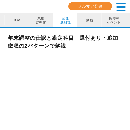
メルマガ登録
業務
経理
受付中
動画
効率化
豆知識
イベント
業務効率化
年末調整の仕訳と勘定科目 還付あり・追加
徴収の2パターンで解説
経理豆知識
キャリア・スキル
イベント・セミナー
動画コンテンツ
ダウンロード資料
電子帳簿保存法資料
インボイス資料