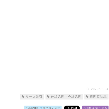
2020/08/04
リース取引
仕訳処理・会計処理
経理豆知識
5
この記事は
分で読めます
URLをコピー
する