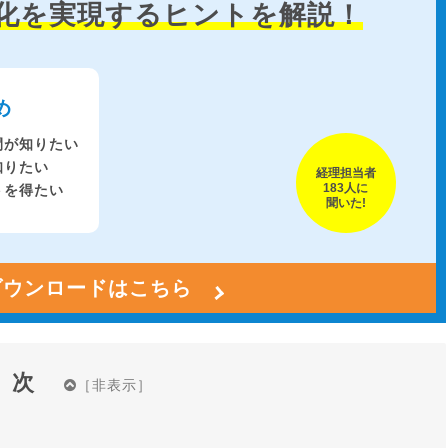
化を実現する
ヒントを解説！
め
間が
知りたい
知りたい
経理担当者
183人に
トを
得たい
聞いた!
ダウンロードはこちら
目次