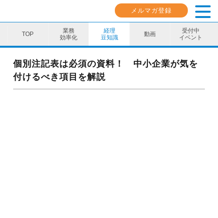
メルマガ登録
業務
経理
受付中
動画
効率化
豆知識
イベント
業務効率化
個別注記表は必須の資料！ 中小企業が気を
付けるべき項目を解説
経理豆知識
キャリア・スキル
イベント・セミナー
動画コンテンツ
ダウンロード資料
電子帳簿保存法資料
インボイス資料