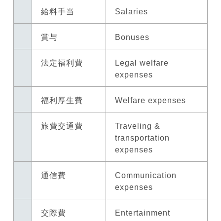
給料手当
Salaries
賞与
Bonuses
法定福利費
Legal welfare
expenses
福利厚生費
Welfare expenses
旅費交通費
Traveling &
transportation
expenses
通信費
Communication
expenses
交際費
Entertainment