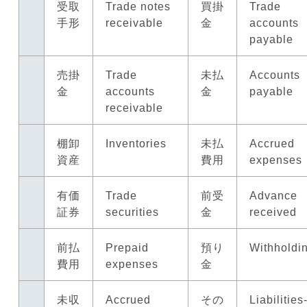
受取
Trade notes
買掛
Trade
手形
receivable
金
accounts
payable
売掛
Trade
未払
Accounts
金
accounts
金
payable
receivable
棚卸
Inventories
未払
Accrued
資産
費用
expenses
有価
Trade
前受
Advance
証券
securities
金
received
前払
Prepaid
預り
Withholdi
費用
expenses
金
未収
Accrued
その
Liabilities