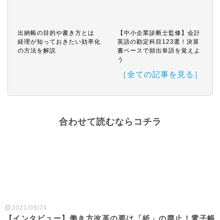
出納帳の目的や書き方とは
【中小企業診断士監修】会計
経理が知っておきたい効率化
英語の勘定科目123選！決算
の方法を解説
書ベースで頻出単語を覚えよ
う
［全ての記事を見る］
合わせて読むならコチラ
2021/09/24
【インタビュー】働き方改革の要は「紙」の廃止！電子帳