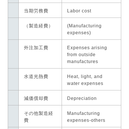
当期労務費
Labor cost
（製造経費）
(Manufacturing
expenses)
外注加工費
Expenses arising
from outside
manufactures
水道光熱費
Heat, light, and
water expenses
減価償却費
Depreciation
その他製造経
Manufacturing
費
expenses-others