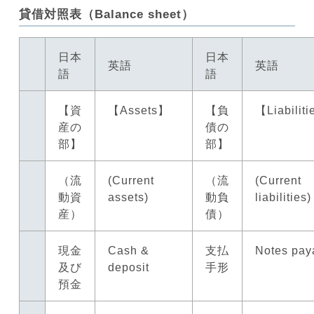
貸借対照表（Balance sheet）
日本
日本
英語
英語
語
語
【資
【Assets】
【負
【Liabilit
産の
債の
部】
部】
（流
(Current
（流
(Current
動資
assets)
動負
liabilities)
産）
債）
現金
Cash &
支払
Notes pay
及び
deposit
手形
預金