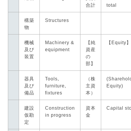
合計
total
構築
Structures
物
機械
Machinery &
【純
【Equity
及び
equipment
資産
装置
の
部】
器具
Tools,
（株
(Sharehol
及び
furniture,
主資
Equity)
備品
fixtures
本）
建設
Construction
資本
Capital st
仮勘
in progress
金
定