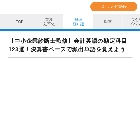
メルマガ登録
業務
経理
受付
動画
効率化
豆知識
イベ
業務効率化
【中小企業診断士監修】会計英語の勘定科目
123選！決算書ベースで頻出単語を覚えよう
経理豆知識
キャリア・スキル
イベント・セミナー
動画コンテンツ
ダウンロード資料
電子帳簿保存法資料
インボイス資料