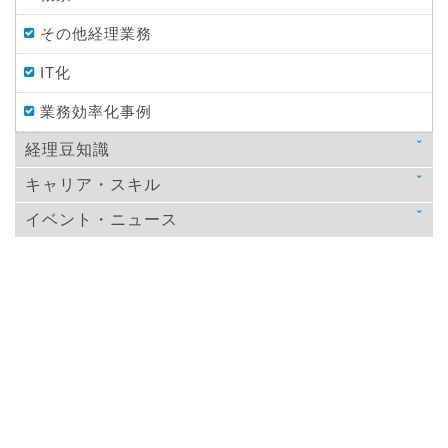
その他経理業務
IT化
業務効率化事例
経理豆知識
キャリア・スキル
法律
イベント・ニュース
スキルアップ
税金
ニュース
教育
仕訳処理・会計処理
イベント・ニュース
おすすめ経理本
財務・資金調達
決算
年末調整
その他