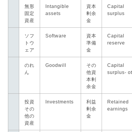
無形
Intangible
資本
Capital
固定
assets
剰余
surplus
資産
金
ソフ
Software
資本
Capital
トウ
準備
reserve
ェア
金
のれ
Goodwill
その
Capital
ん
他資
surplus- o
本剰
余金
投資
Investments
利益
Retained
その
剰余
earnings
他の
金
資産