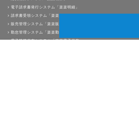
電子請求書発行システム「楽楽明細」
請求書受領システム「楽楽請求」
販売管理システム「楽楽販売」
勤怠管理システム「楽楽勤怠」
電子帳簿保存システム「楽楽電子保存」
債権管理システム「楽楽債権管理」
人事労務システム「楽楽人事労務」
サイトマップ
経理プラスは株式会社ラクスの登録商標です。
Copyright©RAKUS Co.,Ltd. All Right Reserved.