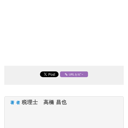
URLをｺﾋﾟｰ
税理士 高橋 昌也
著 者