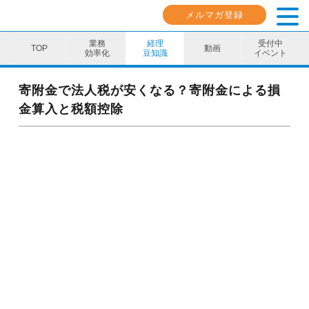
メルマガ登録
業務
経理
受付中
動画
効率化
豆知識
イベント
業務効率化
寄附金で法人税が安くなる？寄附金による損
金算入と税額控除
経理豆知識
キャリア・スキル
イベント・セミナー
動画コンテンツ
ダウンロード資料
電子帳簿保存法資料
インボイス資料