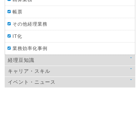
帳票
その他経理業務
IT化
業務効率化事例
経理豆知識
キャリア・スキル
法律
イベント・ニュース
スキルアップ
税金
ニュース
教育
仕訳処理・会計処理
イベント・ニュース
おすすめ経理本
財務・資金調達
決算
年末調整