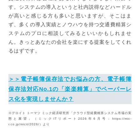
す。システムの導入というと社内説得などハードル
が高いと感じる方も多いと思いますが、そこはま
ず、多くの導入実績とノウハウを持つ交通費精算シ
ステムのプロに相談してみるといいかもしれませ
ん。きっとあなたの会社を楽にする提案をしてくれ
るはずです。
＞＞電子帳簿保存法でお悩みの方、電子帳簿
保存法対応No.1の「楽楽精算」でペーパーレ
ス化を実現しませんか？
※デロイト トーマツ ミック経済研究所「クラウド型経費精算システム市場の実
態と展望」（ミックITリポート2026年6月号：https://mic-
r.co.jp/micit/2026/）より