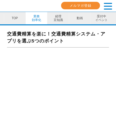
メルマガ登録
業務
経理
受付中
動画
効率化
豆知識
イベント
業務効率化
交通費精算を楽に！交通費精算システム・ア
プリを選ぶ5つのポイント
経理豆知識
キャリア・スキル
イベント・セミナー
動画コンテンツ
ダウンロード資料
電子帳簿保存法資料
インボイス資料