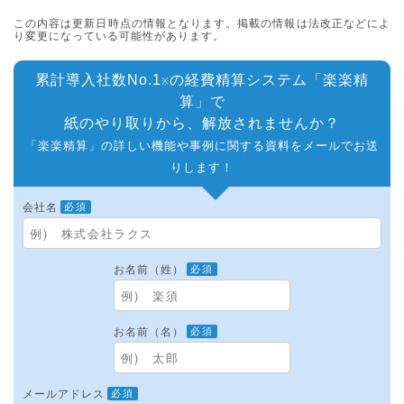
この内容は更新日時点の情報となります。掲載の情報は法改正などによ
り変更になっている可能性があります。
累計導入社数No.1
の経費精算システム「楽楽精
※
算」で
紙のやり取りから、解放されませんか？
「楽楽精算」の詳しい機能や事例に関する資料をメールでお送
りします！
会社名
必須
お名前（姓）
必須
お名前（名）
必須
メールアドレス
必須