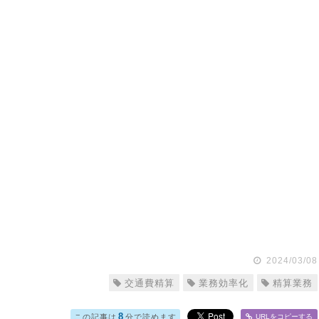
2024/03/08
交通費精算
業務効率化
精算業務
8
この記事は
分で読めます
URLをコピー
する