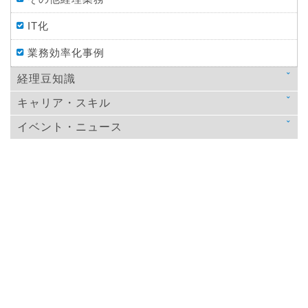
IT化
業務効率化事例
経理豆知識
キャリア・スキル
法律
イベント・ニュース
スキルアップ
税金
ニュース
教育
仕訳処理・会計処理
イベント・ニュース
おすすめ経理本
財務・資金調達
決算
年末調整
その他