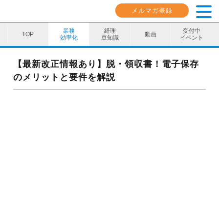
メルマガ登録
業務
経理
受付中
動画
効率化
豆知識
イベント
業務効率化
【最新改正情報あり】脱・領収書！電子保存
のメリットと要件を解説
経理豆知識
キャリア・スキル
イベント・セミナー
動画コンテンツ
ダウンロード資料
電子帳簿保存法資料
インボイス資料