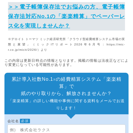
＞＞電子帳簿保存法でお悩みの方、電子帳簿
保存法対応No.1の「楽楽精算」でペーパーレ
ス化を実現しませんか？
※デロイト トーマツ ミック経済研究所「クラウド型経費精算システム市場の実
態と展望」（ミックITリポート2026年6月号：https://mic-
r.co.jp/micit/2026/）より
この内容は更新日時点の情報となります。掲載の情報は法改正などによ
り変更になっている可能性があります。
累計導入社数No.1
の経費精算システム「楽楽精
※
算」で
紙のやり取りから、解放されませんか？
「楽楽精算」の詳しい機能や事例に関する資料をメールでお送
りします！
会社名
必須