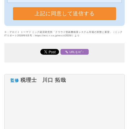
※：デロイト トーマツ ミック経済研究所「クラウド型経費精算システム市場の実態と展望」（ミック
ITリポート2026年6月号：https://mic-r.co.jp/micit/2026/）より
URLをｺﾋﾟｰ
税理士 川口 拓哉
監修