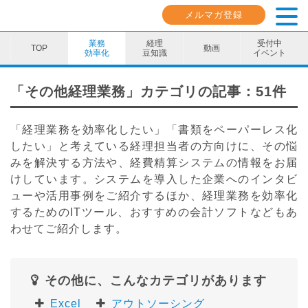
メルマガ登録
業務
経理
受付中
動画
効率化
豆知識
イベント
業務効率化
「その他経理業務」カテゴリの記事：51件
経理豆知識
「経理業務を効率化したい」「書類をペーパーレス化
キャリア・スキル
したい」と考えている経理担当者の方向けに、その悩
みを解決する方法や、経費精算システムの情報をお届
イベント・セミナー
けしています。システムを導入した企業へのインタビ
ューや活用事例をご紹介するほか、経理業務を効率化
動画コンテンツ
するためのITツール、おすすめの会計ソフトなどもあ
わせてご紹介します。
ダウンロード資料
電子帳簿保存法資料
その他に、こんなカテゴリがあります
インボイス資料
Excel
アウトソーシング