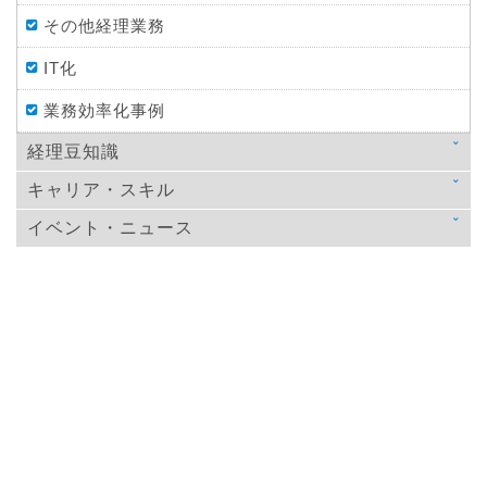
その他経理業務
IT化
業務効率化事例
経理豆知識
キャリア・スキル
法律
イベント・ニュース
スキルアップ
税金
ニュース
教育
仕訳処理・会計処理
イベント・ニュース
おすすめ経理本
財務・資金調達
決算
年末調整
その他