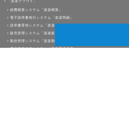
「楽楽クラウド」
経費精算システム「楽楽精算」
電子請求書発行システム「楽楽明細」
請求書受領システム「楽楽請求」
販売管理システム「楽楽販売」
勤怠管理システム「楽楽勤怠」
電子帳簿保存システム「楽楽電子保存」
債権管理システム「楽楽債権管理」
人事労務システム「楽楽人事労務」
サイトマップ
経理プラスは株式会社ラクスの登録商標です。
Copyright©RAKUS Co.,Ltd. All Right Reserved.