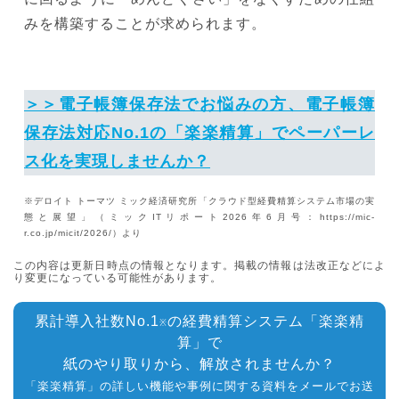
みを構築することが求められます。
＞＞電子帳簿保存法でお悩みの方、電子帳簿
保存法対応No.1の「楽楽精算」でペーパーレ
ス化を実現しませんか？
※デロイト トーマツ ミック経済研究所「クラウド型経費精算システム市場の実
態と展望」（ミックITリポート2026年6月号：https://mic-
r.co.jp/micit/2026/）より
この内容は更新日時点の情報となります。掲載の情報は法改正などによ
り変更になっている可能性があります。
累計導入社数No.1
の経費精算システム「楽楽精
※
算」で
紙のやり取りから、解放されませんか？
「楽楽精算」の詳しい機能や事例に関する資料をメールでお送