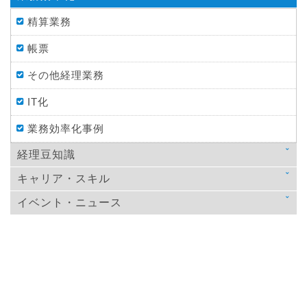
精算業務
帳票
その他経理業務
IT化
業務効率化事例
経理豆知識
キャリア・スキル
法律
イベント・ニュース
スキルアップ
税金
ニュース
教育
仕訳処理・会計処理
イベント・ニュース
おすすめ経理本
財務・資金調達
決算