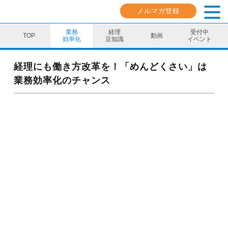
メルマガ登録
業務
経理
受付中
動画
効率化
豆知識
イベント
業務効率化
経理にも働き方改革を！「めんどくさい」は
業務効率化のチャンス
経理豆知識
キャリア・スキル
イベント・セミナー
動画コンテンツ
ダウンロード資料
電子帳簿保存法資料
インボイス資料