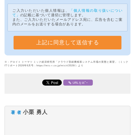
ご入力いただいた個人情報は、
「個人情報の取り扱いについ
て」
の記載に基づいて適切に管理します。
また、ご入力いただいたメールアドレス宛に、広告を含むご案
内のメールをお送りする場合があります。
※：デロイト トーマツ ミック経済研究所「クラウド型経費精算システム市場の実態と展望」（ミック
ITリポート2026年6月号：https://mic-r.co.jp/micit/2026/）より
URLをｺﾋﾟｰ
小栗 勇人
著 者