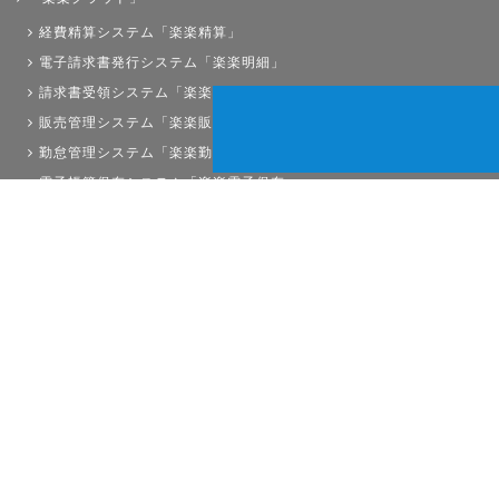
経費精算システム「楽楽精算」
電子請求書発行システム「楽楽明細」
請求書受領システム「楽楽請求」
販売管理システム「楽楽販売」
勤怠管理システム「楽楽勤怠」
電子帳簿保存システム「楽楽電子保存」
債権管理システム「楽楽債権管理」
人事労務システム「楽楽人事労務」
サイトマップ
経理プラスは株式会社ラクスの登録商標です。
Copyright©RAKUS Co.,Ltd. All Right Reserved.