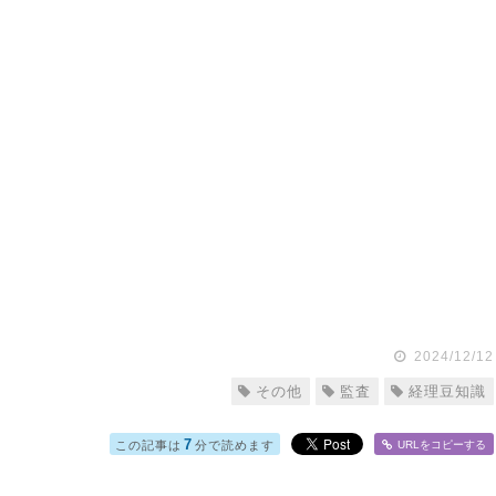
2024/12/12
その他
監査
経理豆知識
7
この記事は
分で読めます
URLをコピー
する