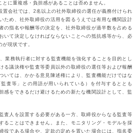
ことに重複感・負担感があることは否めません。
設置会社では、2名以上の社外取締役の選任が義務付けられ
いため、社外取締役の活用を図るうえでは有用な機関設計
者の指名や報酬等の決定を、社外取締役が過半数を占める
おいて決定しなければならないことへの抵抗感等から、必
のが現状です。
は、業務執行者に対する監査機能を強化することを目的とし
ける議決権や監査等委員以外の取締役の選任等および報酬
ついては、かかる意見陳述権により、監査機能だけではな
「監査等」との用語が用いられている）を付与するととも
担感をできるだけ避けるための新たな機関設計として、監
監査人を設置する必要がある一方、取締役からなる監査等
することはできません。また、モニタリング・モデルを採
締役である場合や、定款の定めを置いた場合には、指名委