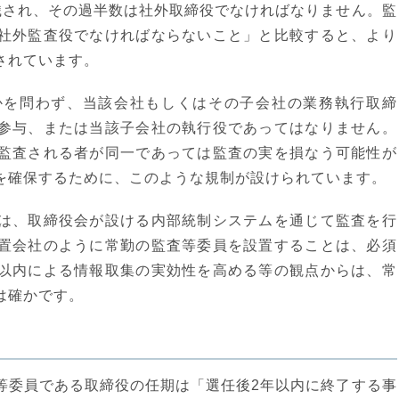
織され、その過半数は社外取締役でなければなりません。監
社外監査役でなければならないこと」と比較すると、より
されています。
かを問わず、当該会社もしくはその子会社の業務執行取締
参与、または当該子会社の執行役であってはなりません。
監査される者が同一であっては監査の実を損なう可能性が
を確保するために、このような規制が設けられています。
は、取締役会が設ける内部統制システムを通じて監査を行
置会社のように常勤の監査等委員を設置することは、必須
以内による情報取集の実効性を高める等の観点からは、常
は確かです。
等委員である取締役の任期は「選任後2年以内に終了する事