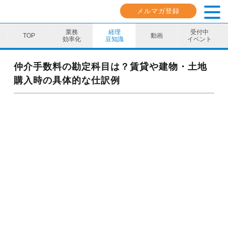
メルマガ登録
業務
経理
受付中
動画
効率化
豆知識
イベント
業務効率化
仲介手数料の勘定科目は？賃貸や建物・土地
購入時の具体的な仕訳例
経理豆知識
キャリア・スキル
イベント・セミナー
動画コンテンツ
ダウンロード資料
電子帳簿保存法資料
インボイス資料