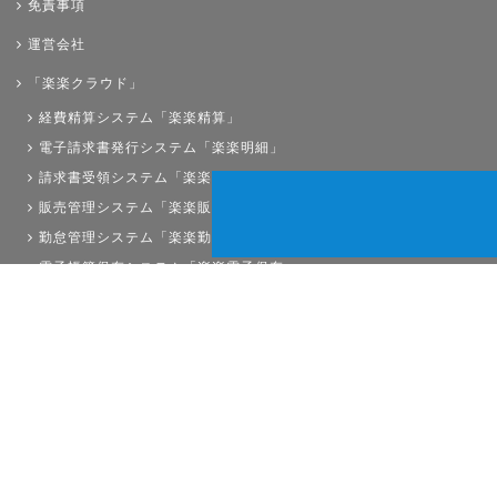
免責事項
運営会社
「楽楽クラウド」
経費精算システム「楽楽精算」
電子請求書発行システム「楽楽明細」
請求書受領システム「楽楽請求」
販売管理システム「楽楽販売」
勤怠管理システム「楽楽勤怠」
電子帳簿保存システム「楽楽電子保存」
債権管理システム「楽楽債権管理」
人事労務システム「楽楽人事労務」
サイトマップ
経理プラスは株式会社ラクスの登録商標です。