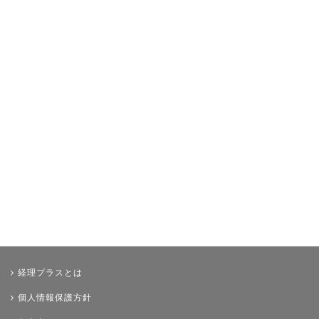
イベント・ニュース
おすすめ経理本
財務・資金調達
決算
年末調整
その他
経理プラスとは
個人情報保護方針