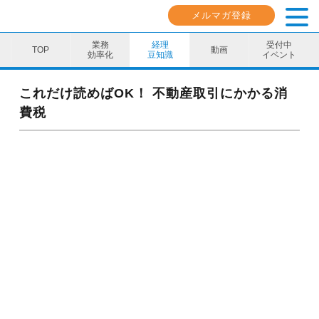
メルマガ登録
業務
経理
受付中
動画
効率化
豆知識
イベント
業務効率化
これだけ読めばOK！ 不動産取引にかかる消
費税
経理豆知識
キャリア・スキル
イベント・セミナー
動画コンテンツ
ダウンロード資料
電子帳簿保存法資料
インボイス資料