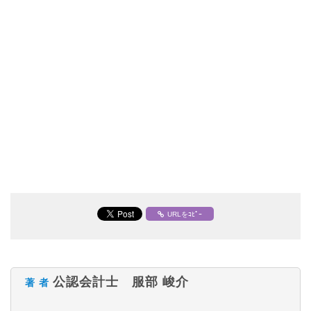
URLをｺﾋﾟｰ
公認会計士 服部 峻介
著 者