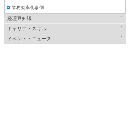
業務効率化事例
経理豆知識
キャリア・スキル
法律
イベント・ニュース
スキルアップ
税金
ニュース
教育
仕訳処理・会計処理
イベント・ニュース
おすすめ経理本
財務・資金調達
決算
年末調整
その他