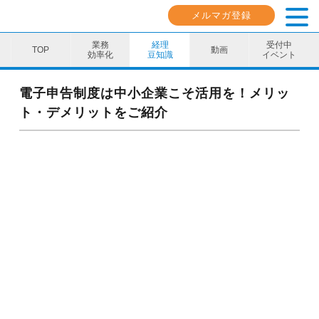
メルマガ登録
業務
経理
受付中
動画
効率化
豆知識
イベント
業務効率化
電子申告制度は中小企業こそ活用を！メリッ
ト・デメリットをご紹介
経理豆知識
キャリア・スキル
イベント・セミナー
動画コンテンツ
ダウンロード資料
電子帳簿保存法資料
インボイス資料