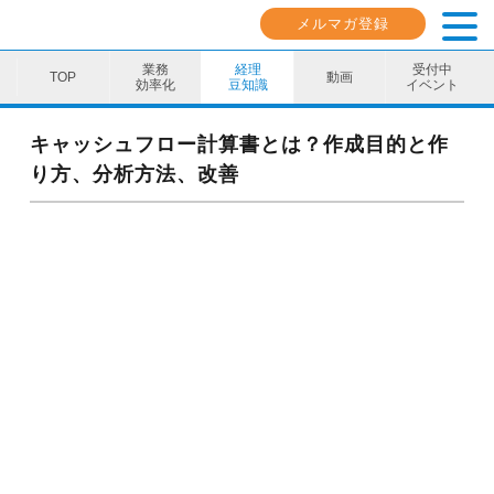
メルマガ登録
業務
経理
受付中
動画
効率化
豆知識
イベント
業務効率化
キャッシュフロー計算書とは？作成目的と作
り方、分析方法、改善
経理豆知識
キャリア・スキル
イベント・セミナー
動画コンテンツ
ダウンロード資料
電子帳簿保存法資料
インボイス資料