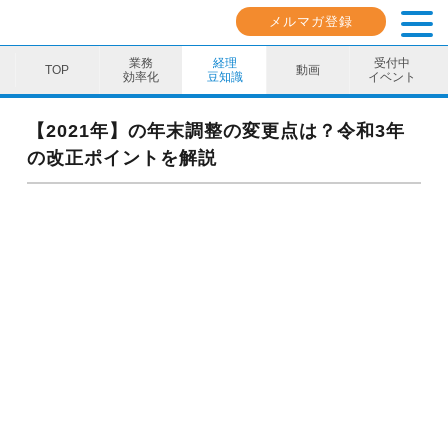
メルマガ登録
業務
経理
受付中
動画
効率化
豆知識
イベント
業務効率化
【2021年】の年末調整の変更点は？令和3年
の改正ポイントを解説
経理豆知識
キャリア・スキル
イベント・セミナー
動画コンテンツ
ダウンロード資料
電子帳簿保存法資料
インボイス資料