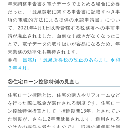
年末調整申告書を電子データでまとめる場合に必要
だった、「源泉徴収に関する申告書に記載すべき事
項の電磁的方法による提供の承認申請書」につい
て、2021年4月1日以降管轄する税務署への事前申
請が廃止されました。面倒な手続きがなくなったこ
とで、電子データの取り扱いが容易になるため、年
末業務の効率化も期待されます。
参考：
国税庁「源泉所得税の改正のあらまし 令和
３年４月」
③住宅ローン控除特例の見直し
住宅ローン控除とは、住宅の購入やリフォームなど
を行った際に税金が還付される制度です。住宅ロー
ン控除特例措置として「控除期間13年」とされてい
た制度が、さらに2年間延長されます。適用される
のは次の要件を満たすものです。取得の初年度は個