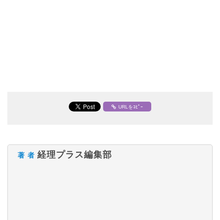
URLをｺﾋﾟｰ
経理プラス編集部
著 者