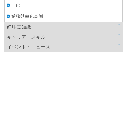
IT化
業務効率化事例
経理豆知識
キャリア・スキル
法律
イベント・ニュース
スキルアップ
税金
ニュース
教育
仕訳処理・会計処理
イベント・ニュース
おすすめ経理本
財務・資金調達
決算
年末調整
その他