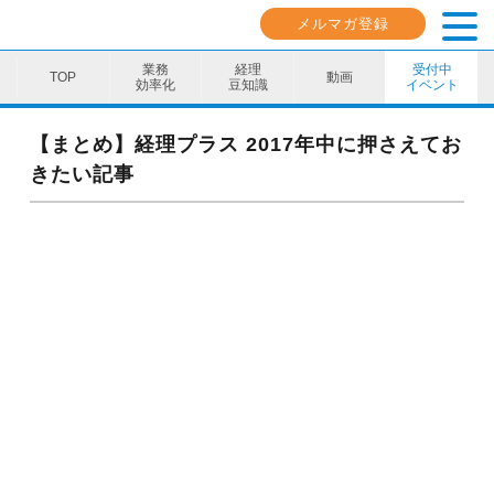
メルマガ登録
業務
経理
受付中
動画
効率化
豆知識
イベント
業務効率化
【まとめ】経理プラス 2017年中に押さえてお
きたい記事
経理豆知識
キャリア・スキル
イベント・セミナー
動画コンテンツ
ダウンロード資料
電子帳簿保存法資料
インボイス資料