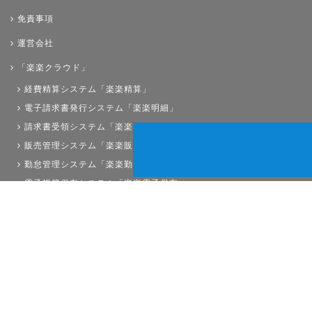
免責事項
運営会社
「楽楽クラウド」
経費精算システム「楽楽精算」
電子請求書発行システム「楽楽明細」
請求書受領システム「楽楽請求」
販売管理システム「楽楽販売」
勤怠管理システム「楽楽勤怠」
電子帳簿保存システム「楽楽電子保存」
債権管理システム「楽楽債権管理」
人事労務システム「楽楽人事労務」
サイトマップ
経理プラスは株式会社ラクスの登録商標です。