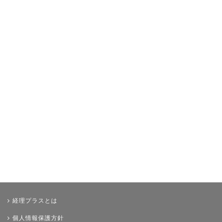
イベント・ニュース
おすすめ経理本
財務・資金調達
決算
年末調整
その他
経理プラスとは
個人情報保護方針