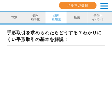
メルマガ登録
業務
経理
受付中
動画
効率化
豆知識
イベント
業務効率化
手形取引を求められたらどうする？わかりに
くい手形取引の基本を解説！
経理豆知識
キャリア・スキル
イベント・セミナー
動画コンテンツ
ダウンロード資料
電子帳簿保存法資料
インボイス資料