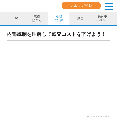
メルマガ登録
業務
経理
受付中
動画
効率化
豆知識
イベント
業務効率化
内部統制を理解して監査コストを下げよう！
経理豆知識
キャリア・スキル
イベント・セミナー
動画コンテンツ
ダウンロード資料
電子帳簿保存法資料
インボイス資料