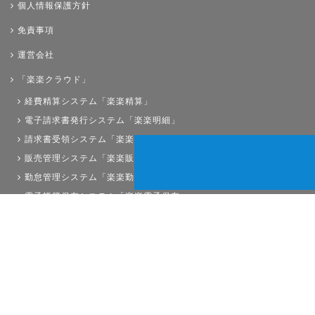
個人情報保護方針
免責事項
運営会社
「楽楽クラウド」
経費精算システム「楽楽精算」
電子請求書発行システム「楽楽明細」
請求書受領システム「楽楽請求」
販売管理システム「楽楽販売」
勤怠管理システム「楽楽勤怠」
電子帳簿保存システム「楽楽電子保存」
債権管理システム「楽楽債権管理」
人事労務システム「楽楽人事労務」
サイトマップ
経理プラスは株式会社ラクスの登録商標です。