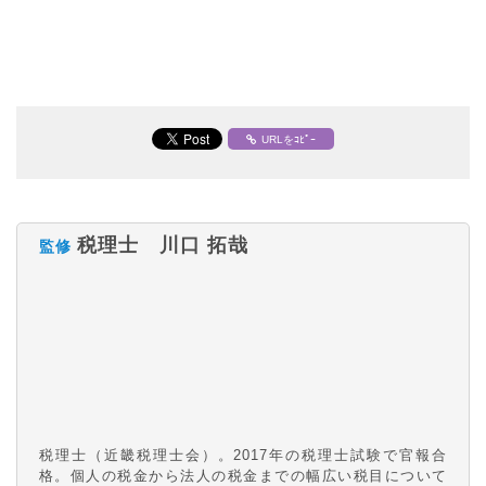
URLをｺﾋﾟｰ
税理士 川口 拓哉
監修
税理士（近畿税理士会）。2017年の税理士試験で官報合
格。個人の税金から法人の税金までの幅広い税目について