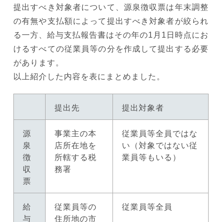
提出すべき対象者について、源泉徴収票は年末調整
の有無や支払額によって提出すべき対象者が絞られ
る一方、給与支払報告書はその年の1月1日時点にお
けるすべての従業員等の分を作成して提出する必要
があります。
以上紹介した内容を表にまとめました。
提出先
提出対象者
源
事業主の本
従業員等全員ではな
泉
店所在地を
い（対象ではない従
徴
所轄する税
業員等もいる）
収
務署
票
給
従業員等の
従業員等全員
与
住所地の市