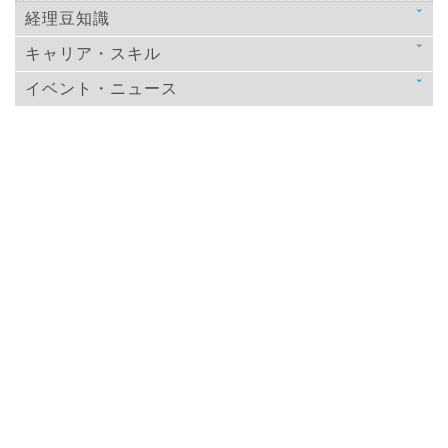
経理豆知識
キャリア・スキル
法律
イベント・ニュース
スキルアップ
税金
ニュース
教育
仕訳処理・会計処理
イベント・ニュース
おすすめ経理本
財務・資金調達
決算
年末調整
その他