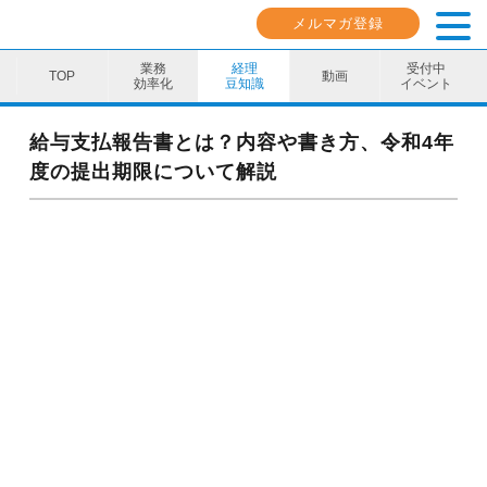
メルマガ登録
業務
経理
受付中
動画
効率化
豆知識
イベント
業務効率化
給与支払報告書とは？内容や書き方、令和4年
度の提出期限について解説
経理豆知識
キャリア・スキル
イベント・セミナー
動画コンテンツ
ダウンロード資料
電子帳簿保存法資料
インボイス資料