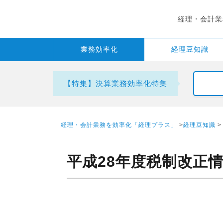
経理・会計業
業務
効率化
経理
豆知識
【特集】決算業務効率化特集
経理・会計業務を効率化「経理プラス」
>
経理豆知識
>
平成28年度税制改正