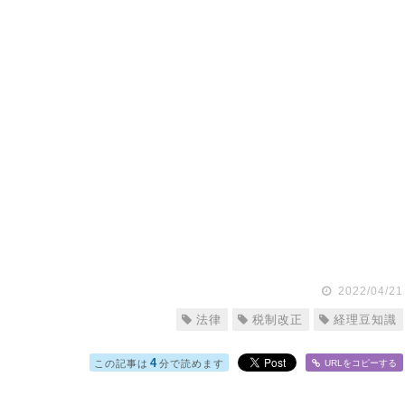
2022/04/21
法律
税制改正
経理豆知識
4
この記事は
分で読めます
URLをコピー
する