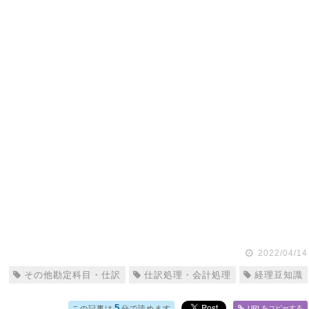
2022/04/14
その他勘定科目・仕訳
仕訳処理・会計処理
経理豆知識
5
この記事は
分で読めます
URLをコピー
する