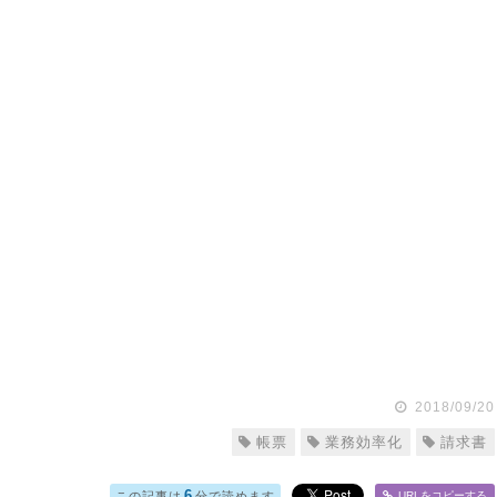
2018/09/20
帳票
業務効率化
請求書
6
この記事は
分で読めます
URLをコピー
する