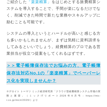
ご紹介した
「楽楽精算」
をはじめとする旅費精算シ
ステムを導入することで、手間が楽になるだけでな
く、削減できた時間で新たな業務やスキルアップに
励むことも可能です。
システムの導入というとハードルが高いと感じる方
も多いかもしれませんが、まずは気軽に資料請求を
してみるといいでしょう。経費精算のプロである営
業担当が役立つ提案をしてくれるはずです。
＞＞電子帳簿保存法でお悩みの方、電子帳簿
保存法対応No.1の「楽楽精算」でペーパーレ
ス化を実現しませんか？
※デロイト トーマツ ミック経済研究所「クラウド型経費精算システム市場の実
態と展望」（ミックITリポート2026年6月号：https://mic-
r.co.jp/micit/2026/）より