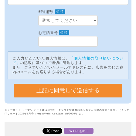
都道府県
必須
お電話番号
必須
ご入力いただいた個人情報は、
「個人情報の取り扱いについ
て」
の記載に基づいて適切に管理します。
また、ご入力いただいたメールアドレス宛に、広告を含むご案
内のメールをお送りする場合があります。
※：デロイト トーマツ ミック経済研究所「クラウド型経費精算システム市場の実態と展望」（ミック
ITリポート2026年6月号：https://mic-r.co.jp/micit/2026/）より
URLをｺﾋﾟｰ