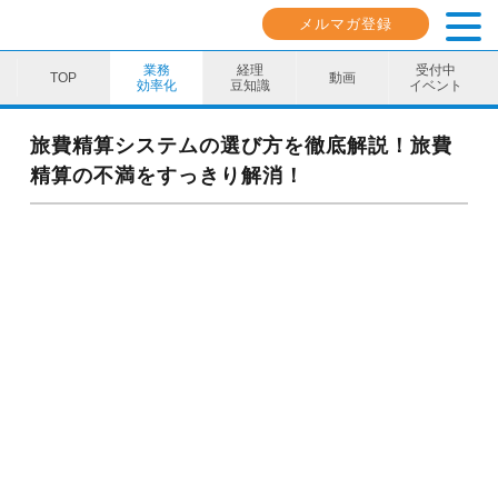
メルマガ登録
業務
経理
受付中
動画
効率化
豆知識
イベント
業務効率化
旅費精算システムの選び方を徹底解説！旅費
精算の不満をすっきり解消！
経理豆知識
キャリア・スキル
イベント・セミナー
動画コンテンツ
ダウンロード資料
電子帳簿保存法資料
インボイス資料