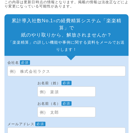
この内容は更新日時点の情報となります。掲載の情報は法改正などによ
り変更になっている可能性があります。
累計導入社数No.1
の経費精算システム「楽楽精
※
算」で
紙のやり取りから、解放されませんか？
「楽楽精算」の詳しい機能や事例に関する資料をメールでお送
りします！
会社名
必須
お名前（姓）
必須
お名前（名）
必須
メールアドレス
必須