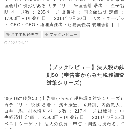
理会計の優劣がある カテゴリ ： 管理会計 著者 ： 金子智
朗 ページ数 ： 235ページ 出版社 ： 同文館出版 定価 ：
1,900円＋税 発行日 ： 2014年9月30日 ベストターゲッ
ト CEO・CFO・経理責任者・財務責任者 管理会計 […]
おすすめ経理本
ブックレビュー
2022/04/21
【ブックレビュー】法人税の鉄
則50（申告書からみた税務調査
対策シリーズ）
法人税の鉄則50（申告書からみた税務調査対策シリーズ）
カテゴリ ： 税務 著者 ： 濱田康宏、岡野訓、内藤忠大、
白井一馬、村木慎吾 ページ数 ： 217ページ 出版社 ： 中
央経済社 定価 ： 2,500円＋税 発行日 ： 2014年9月25日
ベストターゲット 法人の決算・申告・調査に携わる、C