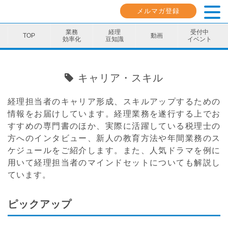
メルマガ登録
業務
経理
受付中
動画
効率化
豆知識
イベント
業務効率化
キャリア・スキル
経理豆知識
経理担当者のキャリア形成、スキルアップするための
キャリア・スキル
情報をお届けしています。経理業務を遂行する上でお
すすめの専門書のほか、実際に活躍している税理士の
イベント・セミナー
方へのインタビュー、新人の教育方法や年間業務のス
ケジュールをご紹介します。また、人気ドラマを例に
動画コンテンツ
用いて経理担当者のマインドセットについても解説し
ダウンロード資料
ています。
電子帳簿保存法資料
ピックアップ
インボイス資料