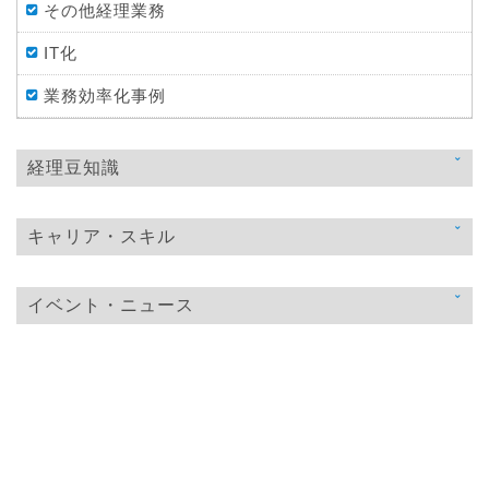
その他経理業務
IT化
業務効率化事例
経理豆知識
法律
キャリア・スキル
税金
スキルアップ
仕訳処理・会計処理
イベント・ニュース
教育
財務・資金調達
ニュース
おすすめ経理本
決算
イベント・ニュース
年末調整
その他