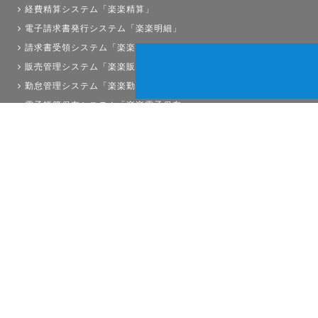
経費精算システム「楽楽精算」
電子請求書発行システム「楽楽明細」
請求書受領システム「楽楽請求」
販売管理システム「楽楽販売」
勤怠管理システム「楽楽勤怠」
電子帳簿保存システム「楽楽電子保存」
債権管理システム「楽楽債権管理」
人事労務システム「楽楽人事労務」
サイトマップ
経理プラスは株式会社ラクスの登録商標です。
Copyright©RAKUS Co.,Ltd. All Right Reserved.