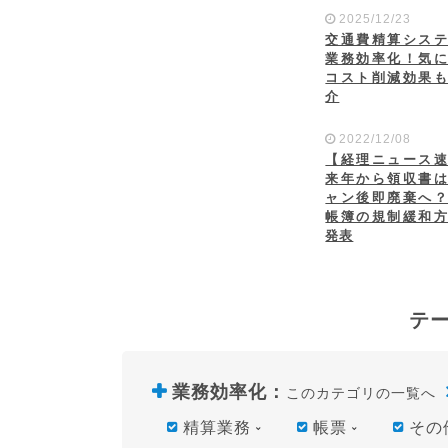
2025/12/23
交通費精算シス
業務効率化！気
コスト削減効果
介
2022/12/08
【経理ニュース
来年から領収書
ャン後即廃棄へ
帳簿の規制緩和
発表
テ
業務効率化
：
このカテゴリの一覧へ
精算業務
帳票
その