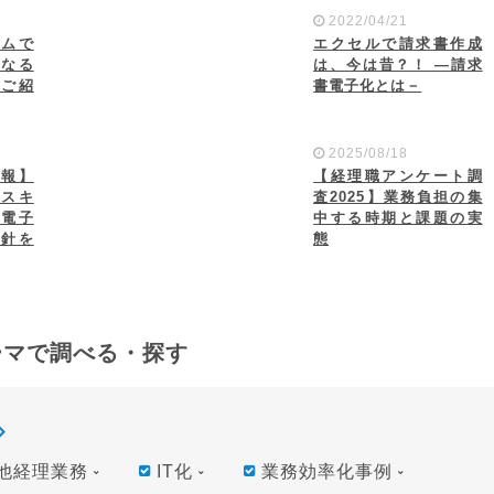
2022/04/21
テムで
エクセルで請求書作成
になる
は、今は昔？！ ―請求
もご紹
書電子化とは－
2025/08/18
速報】
【経理職アンケート調
はスキ
査2025】業務負担の集
？電子
中する時期と課題の実
方針を
態
ーマで調べる・探す
他経理業務
IT化
業務効率化事例