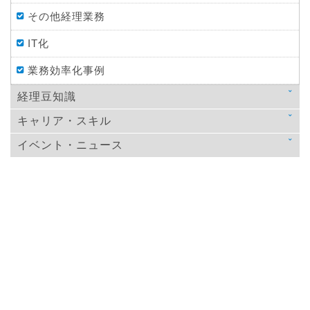
その他経理業務
IT化
業務効率化事例
経理豆知識
キャリア・スキル
法律
イベント・ニュース
スキルアップ
税金
ニュース
教育
仕訳処理・会計処理
イベント・ニュース
おすすめ経理本
財務・資金調達
決算
年末調整
その他