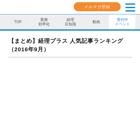
メルマガ登録
業務
経理
受付中
動画
効率化
豆知識
イベント
業務効率化
【まとめ】経理プラス 人気記事ランキング
（2016年9月）
経理豆知識
キャリア・スキル
イベント・セミナー
動画コンテンツ
ダウンロード資料
電子帳簿保存法資料
インボイス資料