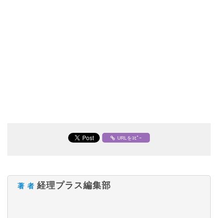
URLをｺﾋﾟｰ
経理プラス編集部
著 者