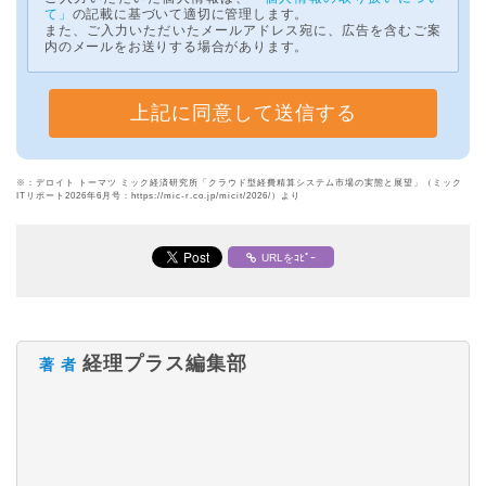
て」
の記載に基づいて適切に管理します。
また、ご入力いただいたメールアドレス宛に、広告を含むご案
内のメールをお送りする場合があります。
※：デロイト トーマツ ミック経済研究所「クラウド型経費精算システム市場の実態と展望」（ミック
ITリポート2026年6月号：https://mic-r.co.jp/micit/2026/）より
URLをｺﾋﾟｰ
経理プラス編集部
著 者