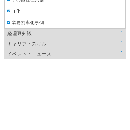
IT化
業務効率化事例
経理豆知識
キャリア・スキル
法律
イベント・ニュース
スキルアップ
税金
ニュース
教育
仕訳処理・会計処理
イベント・ニュース
おすすめ経理本
財務・資金調達
決算
年末調整
その他