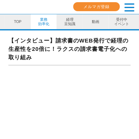
メルマガ登録
業務
経理
受付中
動画
効率化
豆知識
イベント
業務効率化
【インタビュー】請求書のWEB発行で経理の
生産性を20倍に！ラクスの請求書電子化への
経理豆知識
取り組み
キャリア・スキル
イベント・セミナー
動画コンテンツ
ダウンロード資料
電子帳簿保存法資料
インボイス資料