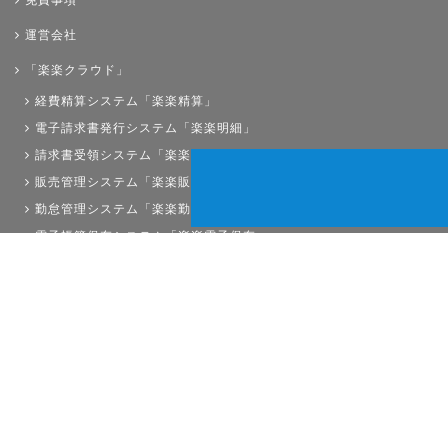
免責事項
運営会社
「楽楽クラウド」
経費精算システム「楽楽精算」
電子請求書発行システム「楽楽明細」
請求書受領システム「楽楽請求」
販売管理システム「楽楽販売」
勤怠管理システム「楽楽勤怠」
電子帳簿保存システム「楽楽電子保存」
債権管理システム「楽楽債権管理」
人事労務システム「楽楽人事労務」
サイトマップ
経理プラスは株式会社ラクスの登録商標です。