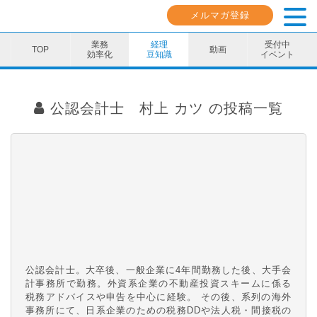
メルマガ登録
業務
経理
受付中
動画
効率化
豆知識
イベント
業務効率化
公認会計士 村上 カツ
の投稿一覧
経理豆知識
キャリア・スキル
イベント・セミナー
動画コンテンツ
ダウンロード資料
電子帳簿保存法資料
公認会計士。大卒後、一般企業に4年間勤務した後、大手会
計事務所で勤務。外資系企業の不動産投資スキームに係る
税務アドバイスや申告を中心に経験。 その後、系列の海外
インボイス資料
事務所にて、日系企業のための税務DDや法人税・間接税の