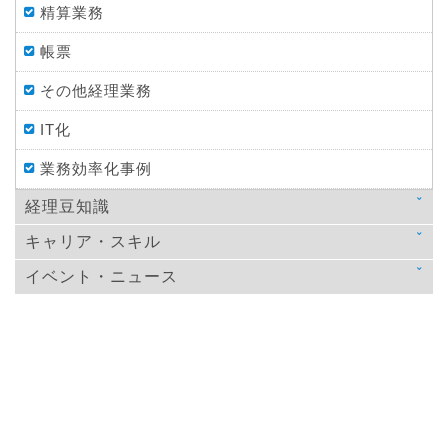
精算業務
帳票
その他経理業務
IT化
業務効率化事例
経理豆知識
キャリア・スキル
法律
イベント・ニュース
スキルアップ
税金
ニュース
教育
仕訳処理・会計処理
イベント・ニュース
おすすめ経理本
財務・資金調達
決算
年末調整