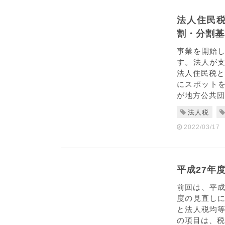
法人住民
割・分割基
事業を開始
す。法人が
法人住民税と
にスポットを
が地方公共団
法人税
2022/03/17
平成27年
前回は、平成
度の見直し
と法人税均
の項目は、税