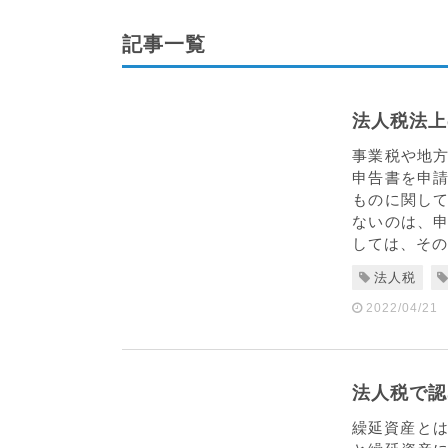
記事一覧
法人税法上
事業税や地
申告書を申
ものに関し
ないのは、
しては、その
法人税
2022/04/21
法人税で認
繰延資産とは