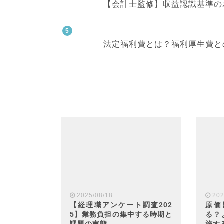
【会計士監修】収益認識基準の
法定福利費とは？福利厚生費と
2025/08/18
202
【経理職アンケート調査202
原価
5】業務負担の集中する時期と
る？
課題の実態
施す