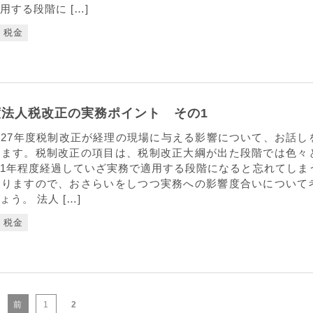
用する段階に […]
税金
度法人税改正の実務ポイント その1
27年度税制改正が経理の現場に与える影響について、お話し
います。税制改正の項目は、税制改正大綱が出た段階では色々
1年程度経過していざ実務で適用する段階になると忘れてしま
ありますので、おさらいをしつつ実務への影響度合いについて
う。 法人 […]
税金
前
1
2