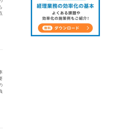
の
も
点
率
要
の
負