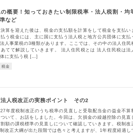
税の概要！知っておきたい制限税率・法人税割・均
準など
し決算を迎えた後は、税金の支払額を計算をして税金を支払い
支払う税金には、主に国に支払う法人税と地方公共団体に支払
法人事業税の3種類があります。ここでは、その中の法人住民
あてて解説していきます。 法人住民税とは 法人住民税は法
体に支払う税 […]
税金
度法人税改正の実務ポイント その2
27年度税制改正のうち税率の見直しと受取配当金の益金不算
について、お話をしました。今回は、欠損金の繰越控除の見直
等割額の課税標準の見直しについて確認していきます。税制改
制改正大綱が出た段階では色々と考えますが、1年程度経過し