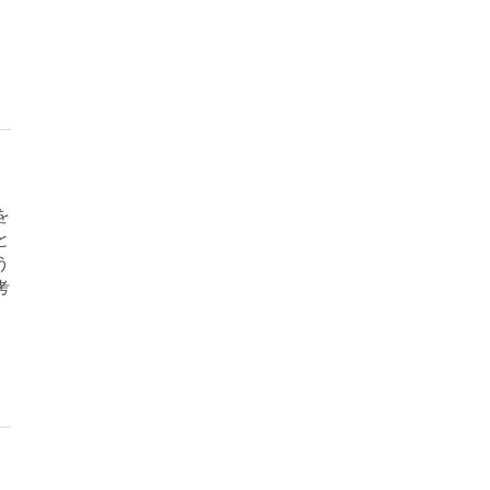
を
と
う
考