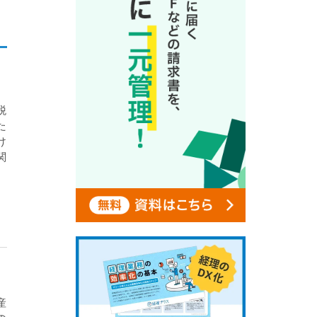
税
た
け
関
産