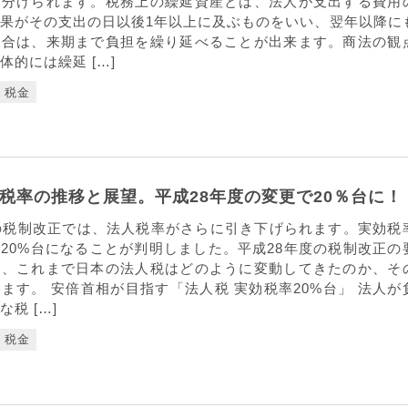
に分けられます。税務上の繰延資産とは、法人が支出する費用
果がその支出の日以後1年以上に及ぶものをいい、翌年以降に
場合は、来期まで負担を繰り延べることが出来ます。商法の観
体的には繰延 […]
税金
税率の推移と展望。平成28年度の変更で20％台に！
の税制改正では、法人税率がさらに引き下げられます。実効税
20%台になることが判明しました。平成28年度の税制改正の
て、これまで日本の法人税はどのように変動してきたのか、そ
ます。 安倍首相が目指す「法人税 実効税率20%台」 法人が
税 […]
税金