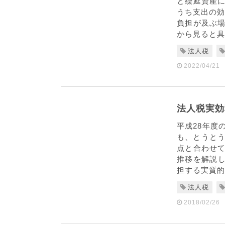
と繰延資産
うち支出の効
負担が及ぶ
から見ると具
法人税
2022/04/21
法人税実効
平成28年度
も、とうとう
点と合わせ
推移を解説し
担する実質的な
法人税
2018/02/26