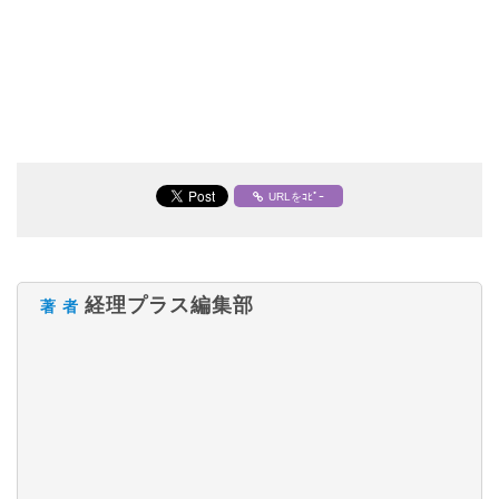
URLをｺﾋﾟｰ
経理プラス編集部
著 者