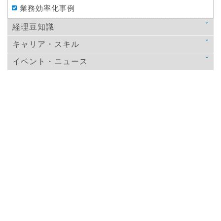
業務効率化事例
経理豆知識
キャリア・スキル
法律
イベント・ニュース
スキルアップ
税金
ニュース
教育
仕訳処理・会計処理
イベント・ニュース
おすすめ経理本
財務・資金調達
決算
年末調整
その他