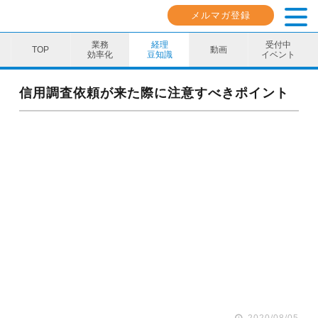
メルマガ登録
業務
経理
受付中
動画
効率化
豆知識
イベント
業務効率化
信用調査依頼が来た際に注意すべきポイント
経理豆知識
キャリア・スキル
イベント・セミナー
動画コンテンツ
ダウンロード資料
電子帳簿保存法資料
インボイス資料