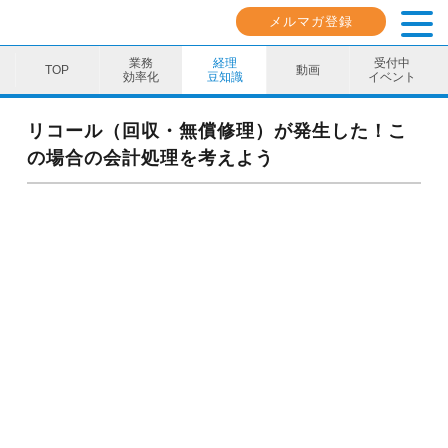
メルマガ登録
業務
経理
受付中
動画
効率化
豆知識
イベント
業務効率化
リコール（回収・無償修理）が発生した！こ
の場合の会計処理を考えよう
経理豆知識
キャリア・スキル
イベント・セミナー
動画コンテンツ
ダウンロード資料
電子帳簿保存法資料
インボイス資料