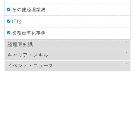
その他経理業務
IT化
業務効率化事例
経理豆知識
キャリア・スキル
法律
イベント・ニュース
スキルアップ
税金
ニュース
教育
仕訳処理・会計処理
イベント・ニュース
おすすめ経理本
財務・資金調達
決算
年末調整
その他