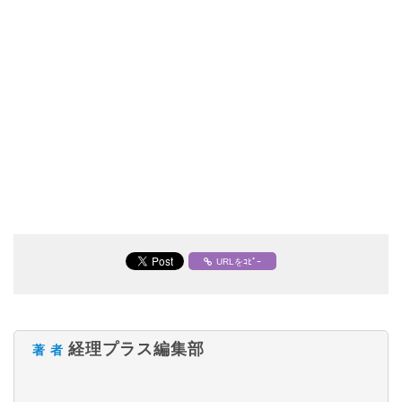
URLをｺﾋﾟｰ
経理プラス編集部
著 者